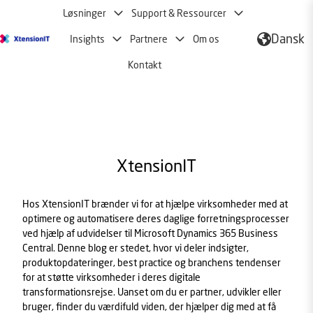
Løsninger
Support & Ressourcer
Dansk
Insights
Partnere
Om os
S
Kontakt
t
a
r
t
s
i
d
XtensionIT
e
Hos XtensionIT brænder vi for at hjælpe virksomheder med at
optimere og automatisere deres daglige forretningsprocesser
ved hjælp af udvidelser til Microsoft Dynamics 365 Business
Central. Denne blog er stedet, hvor vi deler indsigter,
produktopdateringer, best practice og branchens tendenser
for at støtte virksomheder i deres digitale
transformationsrejse. Uanset om du er partner, udvikler eller
bruger, finder du værdifuld viden, der hjælper dig med at få