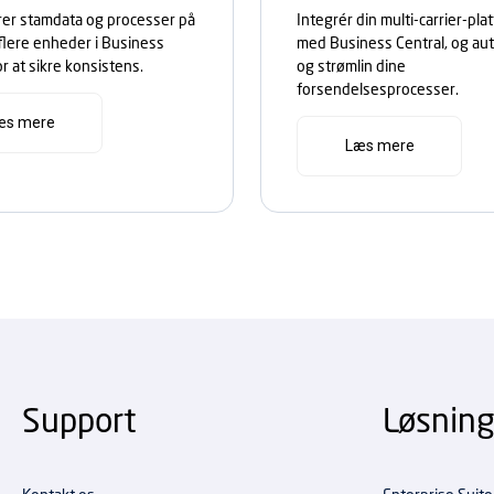
rer stamdata og processer på
Integrér din multi-carrier-pla
flere enheder i Business
med Business Central, og au
or at sikre konsistens.
og strømlin dine
forsendelsesprocesser.
æs mere
Læs mere
Support
Løsning