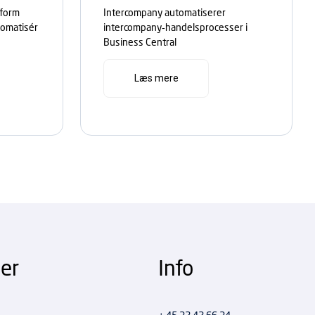
tform
Intercompany automatiserer
tomatisér
intercompany‑handelsprocesser i
Business Central
Læs mere
er
Info