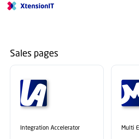
S
t
a
r
t
s
Sales pages
i
d
e
Integration Accelerator
Multi 